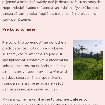
príjemné a pohodlné. Každý deň je dostatok času na oddych.
Nepotrebuješ žiadne skúsenosti ani zvláštnu fyzickú kondíciu
a nezáleží ani na veku. Angličtina nie je nutná, s prekladmi si
vždy pomôžeme.
Pre koho to nie je:
Pre toho, kto uprednostňuje pohodlie a
predvídateľnosť hotelov s all-inclusive
službami, kto teraz nemá záujem či silu
spolupracovať s ostatnými a pracovať na
sebe denne troškou cvičenia, meditácie
a rozhovorov, uvedomovať si a všímať si
s láskou seba samého a spoznávať sa
(samozrejme, nič nie je povinné každý
deň, ak sa niekomu práve nechce).
My sa snažíme maximálne
cestu pripraviť, ale je to