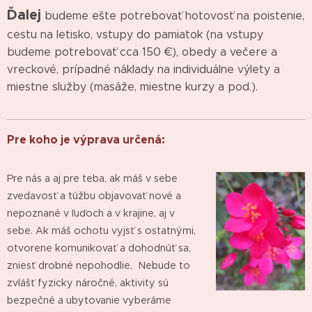
Ďalej
budeme ešte potrebovať hotovosť na poistenie,
cestu na letisko, vstupy do pamiatok (na vstupy
budeme potrebovať cca 150 €), obedy a večere a
vreckové, prípadné náklady na individuálne výlety a
miestne služby (masáže, miestne kurzy a pod.).
Pre koho je výprava určená:
Pre nás a aj pre teba, ak máš v sebe
zvedavosť a túžbu objavovať nové a
nepoznané v ľuďoch a v krajine, aj v
sebe. Ak máš ochotu vyjsť s ostatnými,
otvorene komunikovať a dohodnúť sa,
zniesť drobné nepohodlie, Nebude to
zvlášť fyzicky náročné, aktivity sú
bezpečné a ubytovanie vyberáme