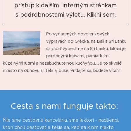
prístup k ďalším, interným stránkam
s podrobnosťami výletu. Klikni sem.
Po vydarených dovolenkových
výpravách do Grécka, na Bali a Srí Lanku
sa opäť vyberáme na Srí Lanku, lákaní jej
prírodnými krásami, pamiatkami,
kúzelnými ľuďmi a nezabudnuteľnou kuchyňou. Je to skvelé
miesto na obnovu síl tela aj duše. Pridajte sa, budete vítaní!
Cesta s nami funguje takto:
Nie sme cestovná kancelária, sme lektori - nadšenci,
ktorí chcú cestovať a tešia sa, keď sa k nim niekto