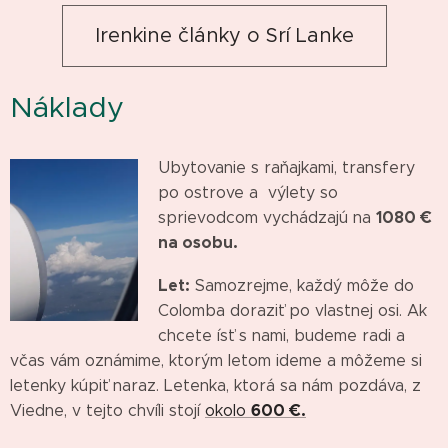
Irenkine články o Srí Lanke
Náklady
Ubytovanie s raňajkami, transfery
po ostrove a výlety so
1080 €
sprievodcom vychádzajú na
na osobu.
Let:
Samozrejme, každý môže do
Colomba doraziť po vlastnej osi. Ak
chcete ísť s nami, budeme radi a
včas vám oznámime, ktorým letom ideme a môžeme si
letenky kúpiť naraz. Letenka, ktorá sa nám pozdáva, z
600 €.
Viedne, v tejto chvíli stojí
okolo