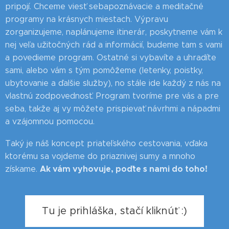
pripojí. Chceme viesť sebapoznávacie a meditačné
programy na krásnych miestach. Výpravu
zorganizujeme, naplánujeme itinerár, poskytneme vám k
nej veľa užitočných rád a informácií, budeme tam s vami
a povedieme program. Ostatné si vybavíte a uhradíte
sami, alebo vám s tým pomôžeme (letenky, poistky,
ubytovanie a ďalšie služby), no stále ide každý z nás na
vlastnú zodpovednosť. Program tvoríme pre vás a pre
seba, takže aj vy môžete prispievať návrhmi a nápadmi
a vzájomnou pomocou.
Taký je náš koncept priateľského cestovania, vďaka
ktorému sa vojdeme do priaznivej sumy a mnoho
Ak vám vyhovuje, poďte s nami do toho!
získame.
Tu je prihláška, stačí kliknúť :)