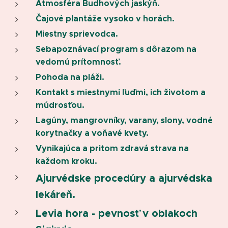
Atmosféra Budhových jaskýň.
Čajové plantáže vysoko v horách.
Miestny sprievodca.
Sebapoznávací program s dôrazom na
vedomú prítomnosť.
Pohoda na pláži.
Kontakt s miestnymi ľuďmi, ich životom a
múdrosťou.
Lagúny, mangrovníky, varany, slony, vodné
korytnačky a voňavé kvety.
Vynikajúca a pritom zdravá strava na
každom kroku.
Ajurvédske procedúry a ajurvédska
lekáreň.
Levia hora - pevnosť v oblakoch