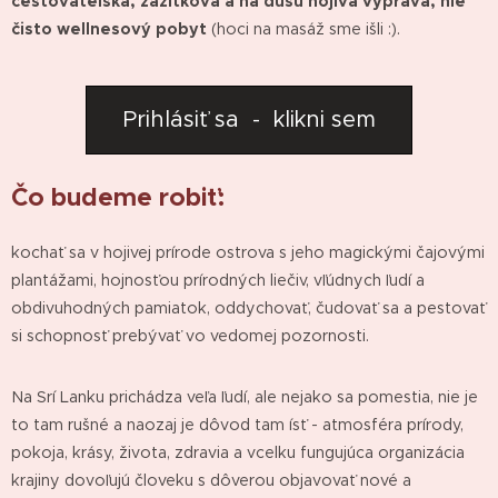
cestovateľská, zážitková a na dušu hojivá výprava, nie
čisto wellnesový pobyt
(hoci na masáž sme išli :).
Prihlásiť sa - klikni sem
Čo budeme robiť:
kochať sa v hojivej prírode ostrova s jeho magickými čajovými
plantážami, hojnosťou prírodných liečiv, vľúdnych ľudí a
obdivuhodných pamiatok, oddychovať, čudovať sa a pestovať
si schopnosť prebývať vo vedomej pozornosti.
Na Srí Lanku prichádza veľa ľudí, ale nejako sa pomestia, nie je
to tam rušné a naozaj je dôvod tam ísť - atmosféra prírody,
pokoja, krásy, života, zdravia a vcelku fungujúca organizácia
krajiny dovoľujú človeku s dôverou objavovať nové a