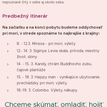
nepoznané črty v sebe aj okolo seba.
Predbežný itinerár
Na začiatku a na konci pobytu budeme oddychovať
pri mori, v strede spoznáme to najkrajšie z krajiny:
8. - 12.3. Mirissa - pri mori, výlety
12.- 14. 3. Sigiriya: Levia skala, príroda, miestny
život, slony
14. - 15. 3. Kandy, chrám Buddhovho zubu,
čajové plantáže
15. - 18. 3. Happy man - vynikajúce ubytovanie,
prechádzky pri mori, výlety.
18.-19. 3. Colombo. Výlety, nákupy.
Chceme skúmať, omladiť, hojiť