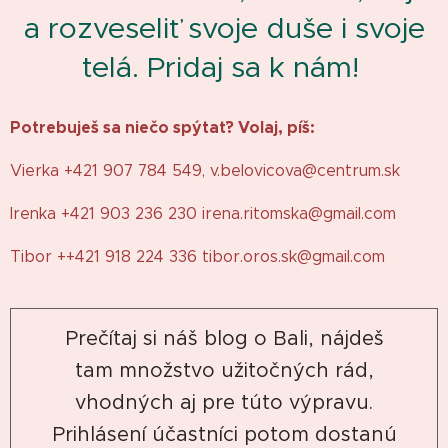
a rozveseliť svoje duše i svoje
telá. Pridaj sa k nám!
Potrebuješ sa niečo spýtať? Volaj, píš:
Vierka +421 907 784 549, v.belovicova@centrum.sk
Irenka +421 903 236 230 irena.ritomska@gmail.com
Tibor ++421 918 224 336
tibor.oros.sk@gmail.com
Prečítaj si náš blog o Bali, nájdeš
tam množstvo užitočných rád,
vhodných aj pre túto výpravu.
Prihlásení účastníci potom dostanú