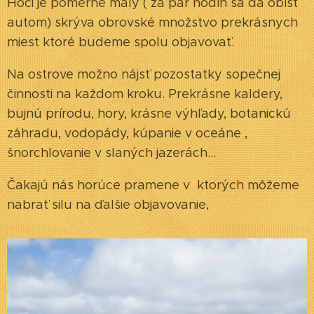
Hoci je pomerne malý ( za pár hodín sa dá obísť
autom) skrýva obrovské množstvo prekrásnych
miest ktoré budeme spolu objavovať.
Na ostrove možno nájsť pozostatky sopečnej
činnosti na každom kroku. Prekrásne kaldery,
bujnú prírodu, hory, krásne výhľady, botanickú
záhradu, vodopády, kúpanie v oceáne ,
šnorchlovanie v slaných jazerách...
Čakajú nás horúce pramene v ktorých môžeme
nabrať silu na ďalšie objavovanie,