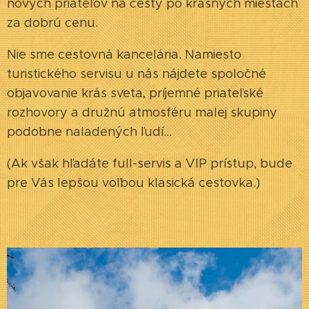
nových priateľov na cesty po krásnych miestach
za dobrú cenu.
Nie sme cestovná kancelária. Namiesto
turistického servisu u nás nájdete spoločné
objavovanie krás sveta, príjemné priateľské
rozhovory a družnú atmosféru malej skupiny
podobne naladených ľudí...
(Ak však hľadáte full-servis a VIP prístup, bude
pre Vás lepšou voľbou klasická cestovka.)