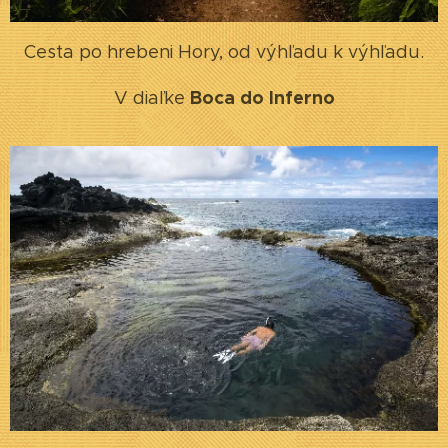
Cesta po hrebeni Hory, od výhľadu k výhľadu.
Boca do Inferno
V diaľke