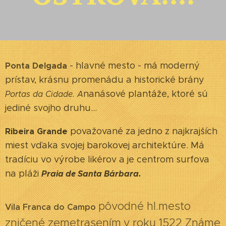
- hlavné mesto - má moderný
Ponta Delgada
prístav, krásnu promenádu a historické brány
nanásové plantáže, ktoré sú
Portas da Cidade. A
jediné svojho druhu...
považované za jedno z najkrajších
Ribeira Grande
miest vďaka svojej barokovej architektúre. Má
tradíciu vo výrobe likérov a je centrom surfova
na pláži
Praia de Santa Bárbara.
pôvodné hl.mesto
Vila Franca do Campo
zničené zemetrasením
v roku 1522 Známe