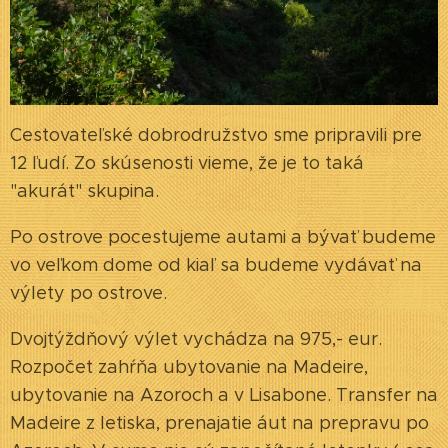
Cestovateľské dobrodružstvo sme pripravili pre
12 ľudí. Zo skúsenosti vieme, že je to taká
"akurát" skupina.
Po ostrove pocestujeme autami a bývať budeme
vo veľkom dome od kiaľ sa budeme vydávať na
výlety po ostrove.
Dvojtýždňový výlet vychádza na 975,- eur.
Rozpočet zahŕňa ubytovanie na Madeire,
ubytovanie na Azoroch a v Lisabone. Transfer na
Madeire z letiska, prenajatie áut na prepravu po