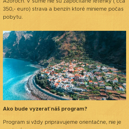
Azoroch. V sume nie sú započítané letenky ( cca
350,- euro) strava a benzín ktoré minieme počas
pobytu.
Ako bude vyzerať náš program?
Program si vždy pripravujeme orientačne, nie je