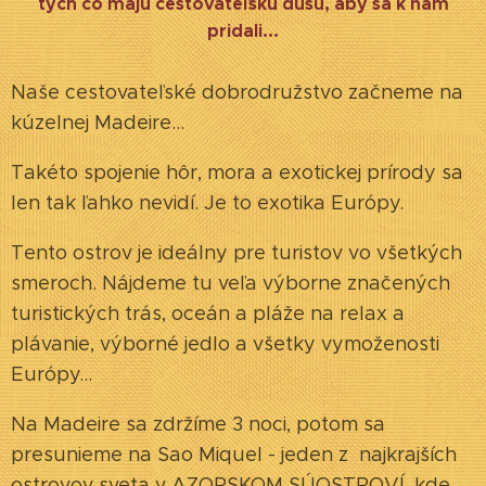
tých čo majú cestovateľskú dušu, aby sa k nám
pridali...
Naše cestovateľské dobrodružstvo začneme na
kúzelnej Madeire...
Takéto spojenie hôr, mora a exotickej prírody sa
len tak ľahko nevidí. Je to exotika Európy.
Tento ostrov je ideálny pre turistov vo všetkých
smeroch. Nájdeme tu veľa výborne značených
turistických trás, oceán a pláže na relax a
plávanie, výborné jedlo a všetky vymoženosti
Európy...
Na Madeire sa zdržíme 3 noci, potom sa
presunieme na Sao Miquel - jeden z najkrajších
ostrovov sveta v AZORSKOM SÚOSTROVÍ, kde