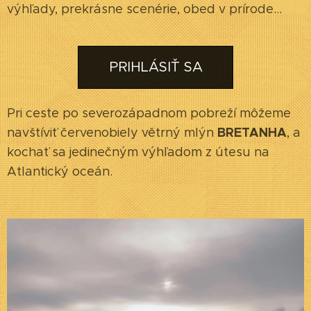
výhľady, prekrásne scenérie, obed v prírode...
PRIHLÁSIŤ SA
Pri ceste po severozápadnom pobreží môžeme
BRETANHA
navštíviť červenobiely větrný mlýn
, a
kochať sa jedinečným výhľadom z útesu na
Atlantický oceán.