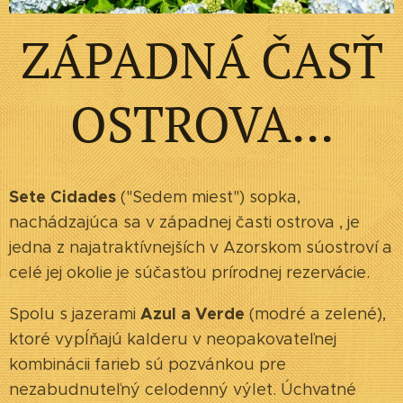
ZÁPADNÁ ČASŤ
OSTROVA...
Sete Cidades
("Sedem miest") sopka,
nachádzajúca sa v západnej časti ostrova , je
jedna z najatraktívnejších v Azorskom súostroví a
celé jej okolie je súčasťou prírodnej rezervácie.
Azul a Verde
Spolu s jazerami
(modré a zelené),
ktoré vypĺňajú kalderu v neopakovateľnej
kombinácii farieb sú pozvánkou pre
nezabudnuteľný celodenný výlet. Úchvatné