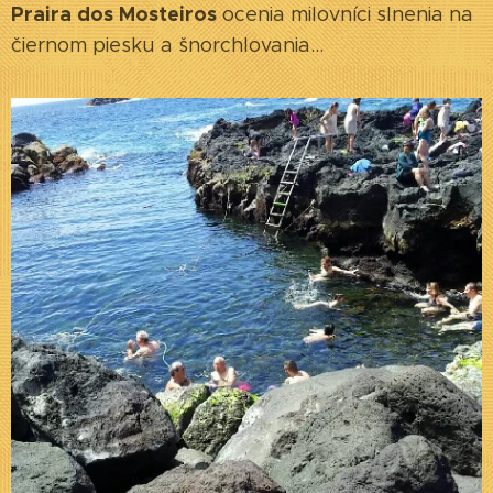
Praira dos Mosteiros
ocenia milovníci slnenia na
čiernom piesku a šnorchlovania...