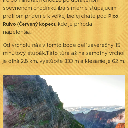
Po 30 minútach chôdze po upravenom
spevnenom chodníku iba s mierne stúpajúcim
profilom prídeme k veľkej bielej chate pod
Pico
, kde je príroda
Ruivo (Červený kopec)
najzelenšia...
Od vrcholu nás v tomto bode delí záverečný 15
minútový stupák.Táto túra až na samotný vrchol
je dlhá 2.8 km, vystúpite 333 m a klesanie je 62 m.