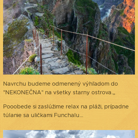
Navrchu budeme odmenený výhľadom do
"NEKONEČNA" na všetky starny ostrova.,,
Pooobede si zaslúžime relax na pláži, prípadne
túlanie sa uličkami Funchalu...