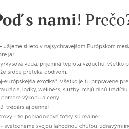
Poď s nami
! Prečo
 užijeme si leto v najsychravejšom Európskom mesia
re jar.
tyrkysová voda, príjemná teplota vzduchu, všetko 
, že srdce preteká obdivom.
aj-európskejšia exotika". Všetko je tu pripravené pre 
aurácie, loďky, wellness, služby: majú dlhú tradíciu s
 pomere výkonu a ceny.
ž: trebárs aj denne!
rovy - tie pohľadnicové fotky sú reálne.
o - svetoznáme svojou lahodnou chuťou, zdravými in