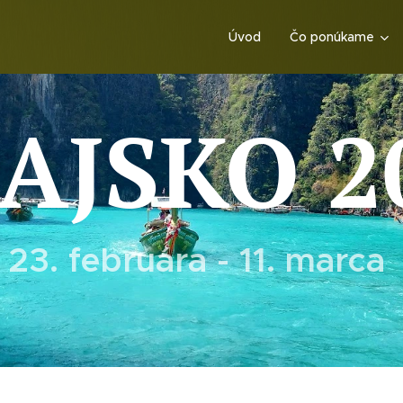
Úvod
Čo ponúkame
AJSKO 2
23. februára - 11. marca