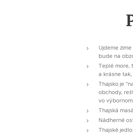
Ujdeme zime -
bude na obzo
Teplé more, 
a krásne tak
Thajsko je "n
obchody, rešt
vo výbornom
Thajská masá
Nádherné ost
Thajské jedl