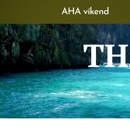
AHA víkend
TH