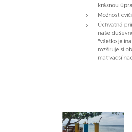
krásnou úpr
Možnosť cviči
Úchvatná príro
naše duševné
"všetko je in
rozširuje si 
mať väčší na