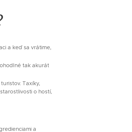
?
ci a keď sa vrátime,
pohodlné tak akurát
turistov. Taxíky,
tarostlivosti o hostí,
gredienciami a