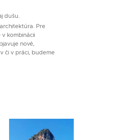
 aj dušu.
 architektúra. Pre
 v kombinácii
bjavuje nové,
ov či v práci, budeme