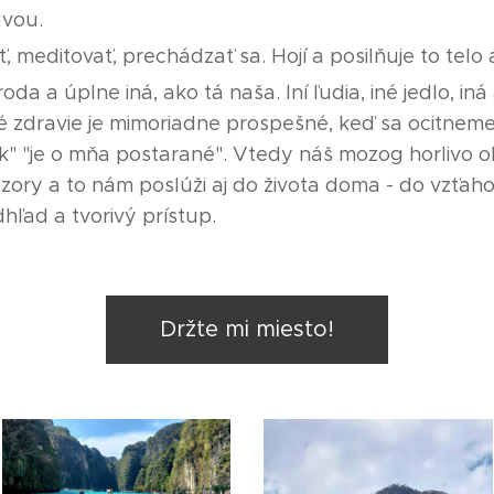
avou.
ť, meditovať, prechádzať sa. Hojí a posilňuje to telo
da a úplne iná, ako tá naša. Iní ľudia, iné jedlo, iná
 zdravie je mimoriadne prospešné, keď sa ocitneme
ak" "je o mňa postarané". Vtedy náš mozog horlivo o
obzory a to nám poslúži aj do života doma - do vzťah
dhľad a tvorivý prístup.
Držte mi miesto!