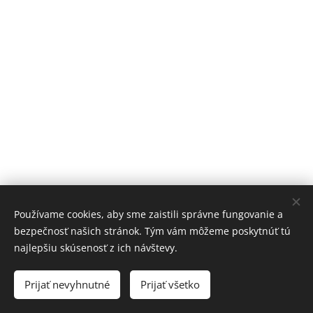
Používame cookies, aby sme zaistili správne fungovanie a
bezpečnosť našich stránok. Tým vám môžeme poskytnúť tú
najlepšiu skúsenosť z ich návštevy.
© 2014-2023 AHAvíkend
Prijať nevyhnutné
Prijať všetko
Vytvorené službou
Webnode
Cookies