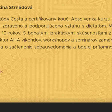
tina Strnádová
.
tódy Cesta a certifikovaný kouč. Absolvenka kurz
 zdravého a podporujúceho vzťahu s dieťaťom. Ma
10 rokov. S bohatými praktickými skúsenosťami z
lektor AHA víkendov, workshopov a seminárov zam
sa o začlenenie sebauvedomenia a bdelej prítomn
sk