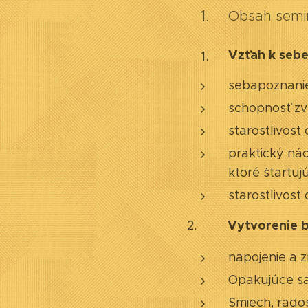
Obsah semi
Vzťah k sebe
sebapoznani
schopnosť zv
starostlivosť
praktický nác
ktoré štartuj
starostlivosť
Vytvorenie b
2.
napojenie a z
Opakujúce sa 
Smiech, rados