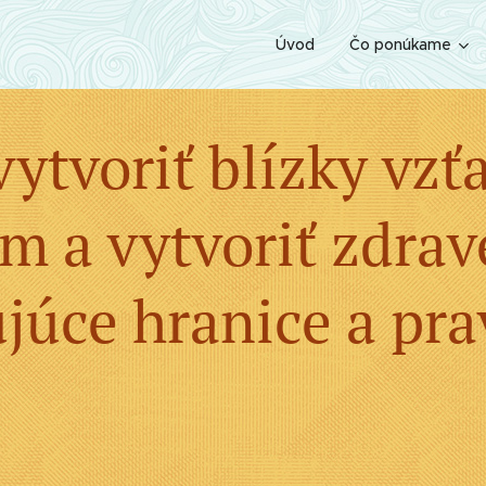
Úvod
Čo ponúkame
vytvoriť blízky vzť
m a vytvoriť zdrav
júce hranice a pr