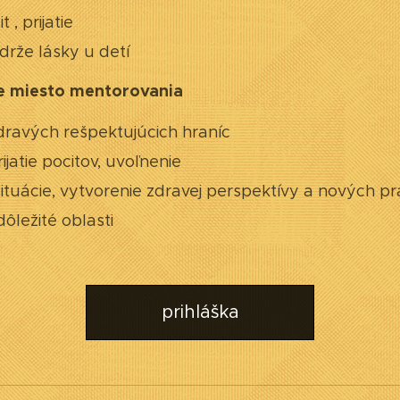
 , prijatie
drže lásky u detí
e miesto mentorovania
dravých rešpektujúcich hraníc
ijatie pocitov, uvoľnenie
tuácie, vytvorenie zdravej perspektívy a nových pra
dôležité oblasti
prihláška