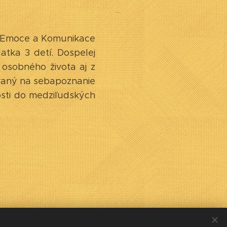
u Emoce a Komunikace
tka 3 detí. Dospelej
 osobného života aj z
eraný na sebapoznanie
osti do medziľudských