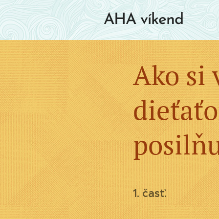
AHA víkend
Ako si 
dieťaťo
posilňu
1. časť.