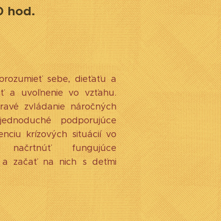
0 hod.
orozumieť sebe, dieťaťu a
osť a uvoľnenie vo vzťahu.
dravé zvládanie náročných
ť jednoduché podporujúce
enciu krízových situácií vo
y načrtnúť fungujúce
á a začať na nich s deťmi