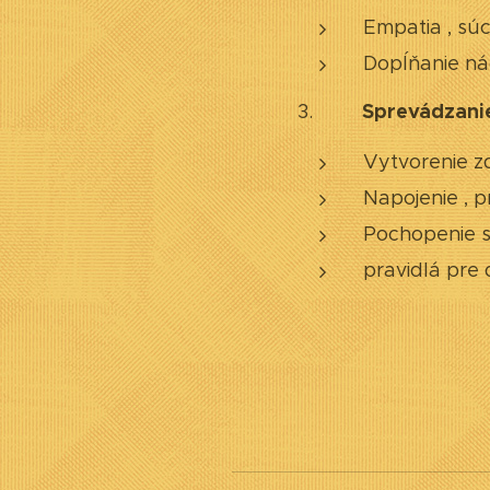
Empatia , súcit
Dopĺňanie ná
Sprevádzani
3.
Vytvorenie z
Napojenie , pr
Pochopenie si
pravidlá pre 