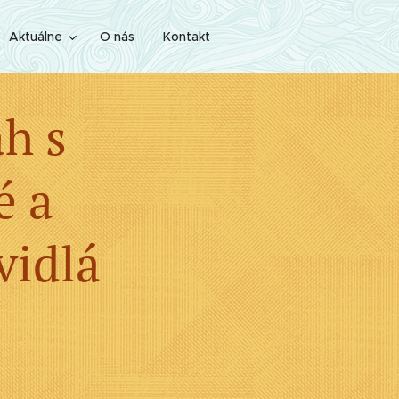
Aktuálne
O nás
Kontakt
ah s
é a
avidlá