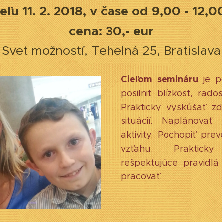
eľu 11. 2. 2018, v čase od 9,00 - 12,0
cena: 30,- eur
Svet možností, Tehelná 25, Bratislava
Cieľom semináru
je p
posilniť blízkosť, rad
Prakticky vyskúšať z
situácií. Naplánova
aktivity. Pochopiť prev
vzťahu. Praktick
rešpektujúce pravidl
pracovať.