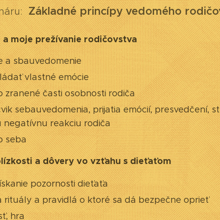
Základné princípy vedomého rodičo
náru:
 a moje prežívanie rodičovstva
e a sbauvedomenie
ládať vlastné emócie
 o zranené časti osobnosti rodiča
vik sebauvedomenia, prijatia emócií, presvedčení, s
ú negatívnu reakciu rodiča
 o seba
lízkosti a dôvery vo vzťahu s dieťaťom
ískanie pozornosti dieťaťa
rituály a pravidlá o ktoré sa dá bezpečne oprieť
ť, hra