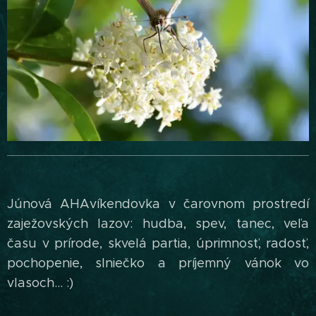
Júnová AHAvíkendovka v čarovnom prostredí
zaježovských lazov: hudba, spev, tanec, veľa
času v prírode, skvelá partia, úprimnosť, radosť,
pochopenie, slniečko a príjemný vánok vo
vlasoch... :)