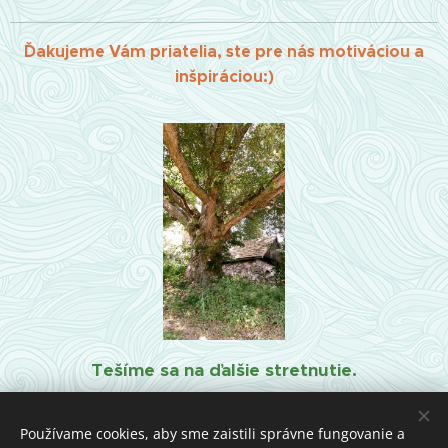
Ďakujeme Vám priatelia, ste pre nás motiváciou a
inšpiráciou:)
Tešíme sa na ďalšie stretnutie.
Váš AHAteam :)
Používame cookies, aby sme zaistili správne fungovanie a