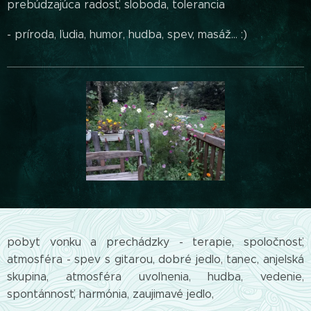
prebúdzajúca radosť, sloboda, tolerancia
- príroda, ľudia, humor, hudba, spev, masáž... :)
pobyt vonku a prechádzky - terapie, spoločnosť,
atmosféra - spev s gitarou, dobré jedlo, tanec, anjelská
skupina, atmosféra uvoľnenia, hudba, vedenie,
spontánnosť, harmónia, zaujimavé jedlo,